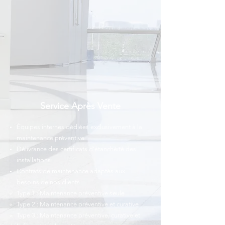
Service Après Vente
Équipes internes dédiées exclusivement à la
maintenance préventive
Délivrance des certificats d’étanchéité des
installations
Contrats de maintenance adaptés aux
besoins de nos clients
Type 1 : Maintenance préventive seule
Type 2 : Maintenance préventive et curative
Type 3 : Maintenance préventive, curative et