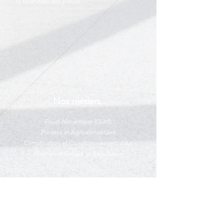
la fourniture des pièces
Nos métiers
Froid Alimentaire (GSM)
Process et Agroalimentaire
Climatisation et Conditionnement d’Air
Gestion d’énergie et Régulation